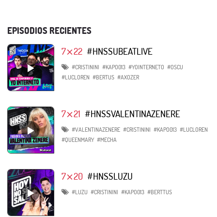
EPISODIOS RECIENTES
7⨯22
#HNSSUBEATLIVE
#CRISTININI
#KAPO013
#YOINTERNETO
#OSCU
#LUCLOREN
#BERTUS
#AXOZER
7⨯21
#HNSSVALENTINAZENERE
#VALENTINAZENERE
#CRISTININI
#KAPO013
#LUCLOREN
#QUEENMARY
#MECHA
7⨯20
#HNSSLUZU
#LUZU
#CRISTININI
#KAPO013
#BERTTUS