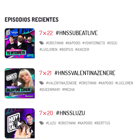
EPISODIOS RECIENTES
7⨯22
#HNSSUBEATLIVE
#CRISTININI
#KAPO013
#YOINTERNETO
#OSCU
#LUCLOREN
#BERTUS
#AXOZER
7⨯21
#HNSSVALENTINAZENERE
#VALENTINAZENERE
#CRISTININI
#KAPO013
#LUCLOREN
#QUEENMARY
#MECHA
7⨯20
#HNSSLUZU
#LUZU
#CRISTININI
#KAPO013
#BERTTUS