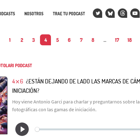
ODCASTS
NOSOTROS
TRAE TU PODCAST
1
2
3
4
5
6
7
8
...
17
18
TOLARI PODCAST
4⨯6
¿ESTÁN DEJANDO DE LADO LAS MARCAS DE CÁ
INICIACIÓN?
Hoy viene Antonio Garci para charlar y preguntarnos sobre la
fotográficas con las gamas de iniciación.