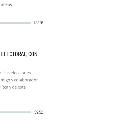
áficas
A ELECTORAL, CON
s las elecciones
 amigo y colaborador
ítca y de esta