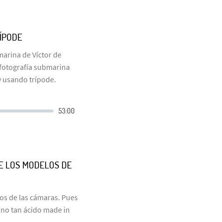
RÍPODE
arina de Víctor de
a fotografía submarina
y usando trípode.
E LOS MODELOS DE
os de las cámaras. Pues
ono tan ácido made in