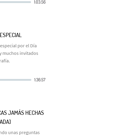
 ESPECIAL
special por el Día
 y muchos invitados
afía.
CAS JAMÁS HECHAS
RADA]
endo unas preguntas