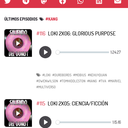
ÚLTIMOS EPISODIOS
#KANG
#116
LOKI 2X06: GLORIOUS PURPOSE
#LOKI
#OUROBOROS
#MOBIUS
#KEHUYQUAN
#OWENWILSON
#TOMHIDDLESTON
#KANG
#TVA
#MARVEL
#MULTIVERSO
#115
LOKI 2X05: CIENCIA/FICCIÓN