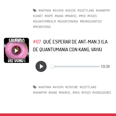
#ANTMAN
#AVISPA
#CASSIE
#SCOTTLANG
#HANKPYM
#JANET
#HOPE
#KANG
#MARVEL
#MCU
#FASE5
#QUANTUMREALM
#QUANTUMANIA
#REINOCUANTICO
#MICROVERSO
#67
QUÉ ESPERAR DE ANT-MAN 3 (LA
DE QUANTUMANIA CON KANG, VAYA)
#ANTMAN
#AVISPA
#STATURE
#SCOTTLANG
#HANKPYM
#KANG
#MARVEL
#MCU
#FASE5
#VENGADORES