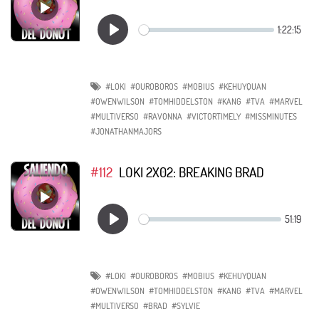
#LOKI
#OUROBOROS
#MOBIUS
#KEHUYQUAN
#OWENWILSON
#TOMHIDDELSTON
#KANG
#TVA
#MARVEL
#MULTIVERSO
#RAVONNA
#VICTORTIMELY
#MISSMINUTES
#JONATHANMAJORS
#112
LOKI 2X02: BREAKING BRAD
#LOKI
#OUROBOROS
#MOBIUS
#KEHUYQUAN
#OWENWILSON
#TOMHIDDELSTON
#KANG
#TVA
#MARVEL
#MULTIVERSO
#BRAD
#SYLVIE