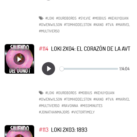
#LOKI
#OUROBOROS
#SYLVIE
#MOBIUS
#KEHUYQUAN
#OWENWILSON
#TOMHIDDELSTON
#KANG
#TVA
#MARVEL
#MULTIVERSO
#114
LOKI 2X04: EL CORAZÓN DE LA AVT
#LOKI
#OUROBOROS
#MOBIUS
#KEHUYQUAN
#OWENWILSON
#TOMHIDDELSTON
#KANG
#TVA
#MARVEL
#MULTIVERSO
#RAVONNA
#MISSMINUTES
#JONATHANMAJORS
#VICTORTIMELY
#113
LOKI 2X03: 1893