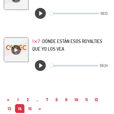
1⨯7
DÓNDE ESTÁN ESOS ROYALTIES
QUE YO LOS VEA
«
1
2
...
7
8
9
10
11
12
13
14
15
»