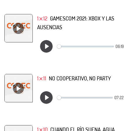
1⨯12
GAMESCOM 2021: XBOX Y LAS
AUSENCIAS
1⨯11
NO COOPERATIVO, NO PARTY
1⨯10
CUANDO EL RÍO SUENA, AGUA