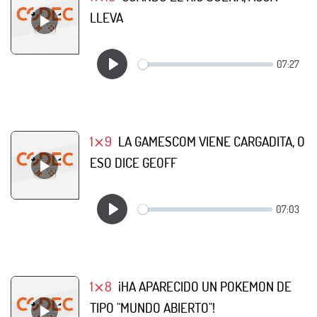
LLEVA
1⨯9
LA GAMESCOM VIENE CARGADITA, O
ESO DICE GEOFF
1⨯8
¡HA APARECIDO UN POKEMON DE
TIPO "MUNDO ABIERTO"!