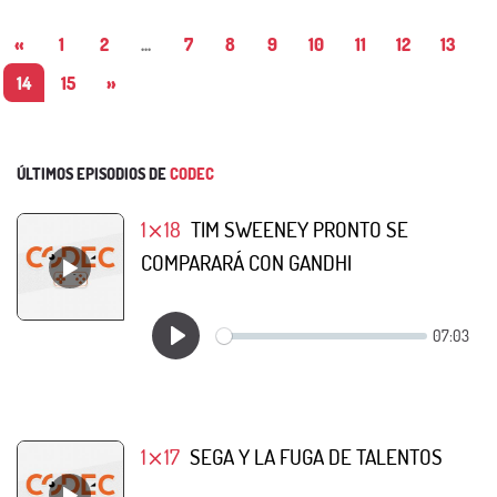
«
1
2
...
7
8
9
10
11
12
13
14
15
»
ÚLTIMOS EPISODIOS DE
CODEC
1⨯18
TIM SWEENEY PRONTO SE
COMPARARÁ CON GANDHI
1⨯17
SEGA Y LA FUGA DE TALENTOS