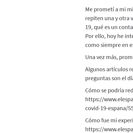
Me prometí a mi mis
repiten una y otra 
19, qué es un conta
Por ello, hoy he i
como siempre en es
Una vez más, prome
Algunos artículos r
preguntas son el día
Cómo se podría redu
https://www.elespa
covid-19-espana/5
Cómo fue mi exper
https://www.elesp