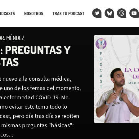
ODCASTS
NOSOTROS
TRAE TU PODCAST
DR. MÉNDEZ
9: PREGUNTAS Y
STAS
e nuevo a la consulta médica,
e uno de los temas del momento,
 la enfermedad COVID-19. Me
mo evitar este tema todo lo
cast, pero día tras día se repiten
as mismas preguntas "básicas":
cos...