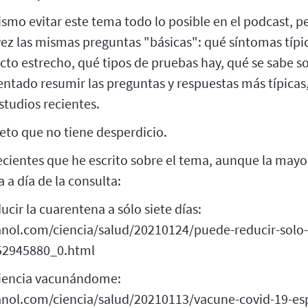
mo evitar este tema todo lo posible en el podcast, per
vez las mismas preguntas "básicas": qué síntomas típic
cto estrecho, qué tipos de pruebas hay, qué se sabe so
ntentado resumir las preguntas y respuestas más típic
tudios recientes.
to que no tiene desperdicio.
ecientes que he escrito sobre el tema, aunque la mayor
 a día de la consulta:
cir la cuarentena a sólo siete días:
nol.com/ciencia/salud/20210124/puede-reducir-solo-
52945880_0.html
iencia vacunándome:
anol.com/ciencia/salud/20210113/vacune-covid-19-es