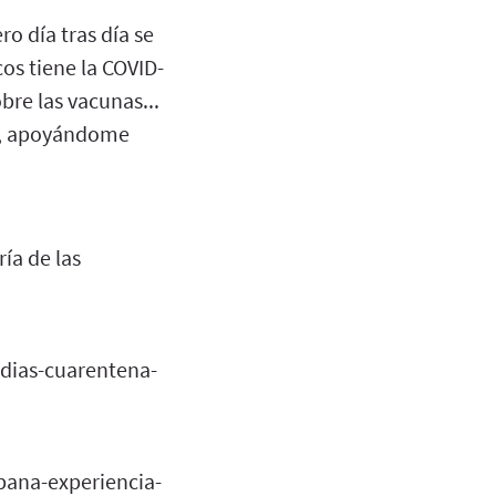
o día tras día se
os tiene la COVID-
bre las vacunas...
as, apoyándome
ía de las
dias-cuarentena-
pana-experiencia-