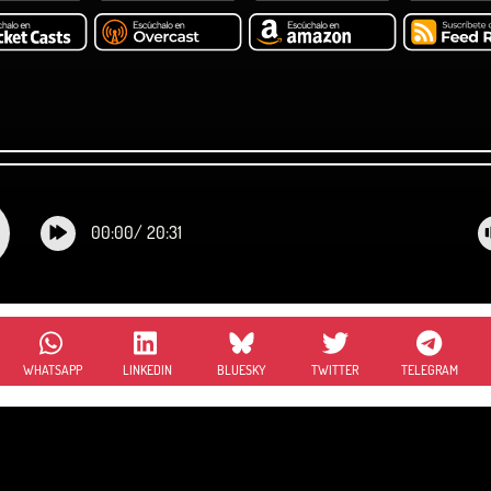
00:00
/
20:31
WHATSAPP
LINKEDIN
BLUESKY
TWITTER
TELEGRAM