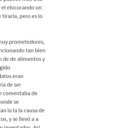
y el elocurando un
tiraría, pero es lo
 muy prometedores,
uncionando tan bien
n de de alimentos y
gido
datos eran
ía de ser
que comentaba de
donde se
n la la la causa de
s, y se llevó a a
so inventados. Así