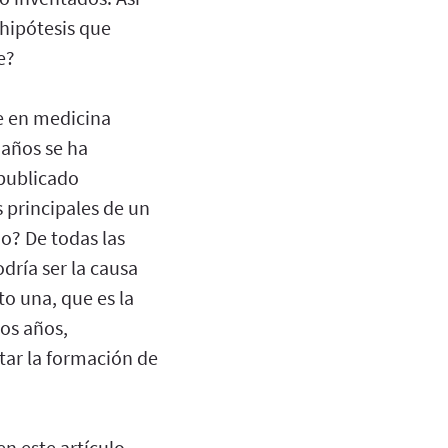
hipótesis que
e?
e en medicina
 años se ha
 publicado
 principales de un
o? De todas las
dría ser la causa
o una, que es la
os años,
tar la formación de
 este artículo,