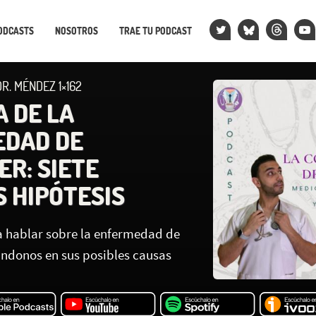
ODCASTS
NOSOTROS
TRAE TU PODCAST
R. MÉNDEZ 1×162
A DE LA
EDAD DE
ER: SIETE
S HIPÓTESIS
 hablar sobre la enfermedad de
ándonos en sus posibles causas