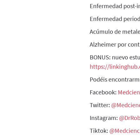
Enfermedad post-i
Enfermedad perio
Acúmulo de metal
Alzheimer por con
BONUS: nuevo estud
https://linkinghub
Podéis encontrarm
Facebook:
Medcien
Twitter:
@Medcienc
Instagram:
@DrRob
Tiktok:
@Medcienc