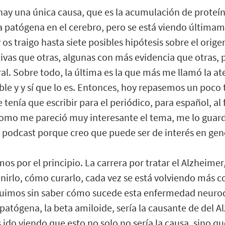
 hay una única causa, que es la acumulación de proteí
a patógena en el cerebro, pero se está viendo últimam
 os traigo hasta siete posibles hipótesis sobre el orige
ivas que otras, algunas con más evidencia que otras,
al. Sobre todo, la última es la que más me llamó la a
ble y y sí que lo es. Entonces, hoy repasemos un poco 
e tenía que escribir para el periódico, para español, al
como me pareció muy interesante el tema, me lo guardé
 podcast porque creo que puede ser de interés en gen
 por el principio. La carrera por tratar el Alzheimer,
irlo, cómo curarlo, cada vez se está volviendo más co
guimos sin saber cómo sucede esta enfermedad neurod
, patógena, la beta amiloide, sería la causante de del 
ido viendo que esto no solo no sería la causa, sino 