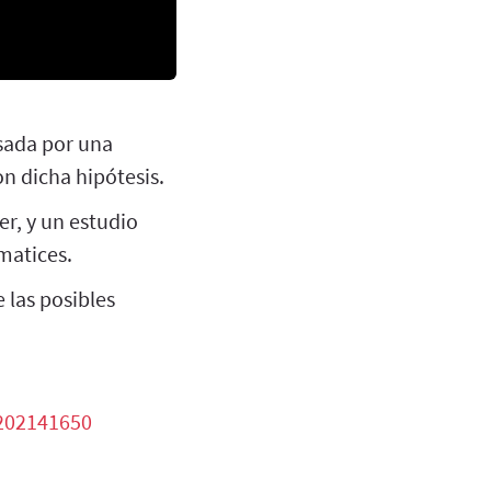
sada por una
on dicha hipótesis.
r, y un estudio
matices.
 las posibles
1202141650