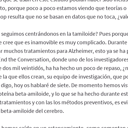
to, porque poco a poco estamos viendo que teorías o 
op resulta que no se basan en datos que no toca, ¿val
 seguimos centrándonos en la tamiloide? Pues porqu
e cree que es inamovible es muy complicado. Durante
r muchos tratamientos para Alzheimer, esto ya se ha
nd the Conversation, donde uno de los investigadores
e dos mil veintidós, ha ha hecho un poco de repaso, ¿n
e la que ellos crean, su equipo de investigación, que po
 digo, hoy os hablaré de siete. De momento hemos vist
teína beta-amiloide, y lo que se ha hecho durante est
tratamientos y con las los métodos preventivos, es evi
 beta-amiloide del cerebro.
e hemos caído en un estancamiento, como comentan en