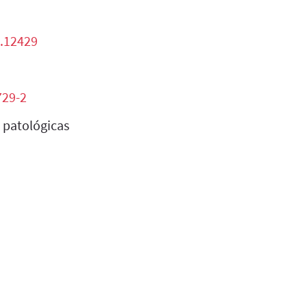
d.12429
729-2
 patológicas