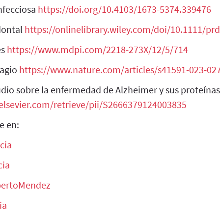
nfecciosa
https://doi.org/10.4103/1673-5374.339476
dontal
https://onlinelibrary.wiley.com/doi/10.1111/pr
es
https://www.mdpi.com/2218-273X/12/5/714
tagio
https://www.nature.com/articles/s41591-023-02
io sobre la enfermedad de Alzheimer y sus proteínas
.elsevier.com/retrieve/pii/S2666379124003835
e en:
cia
ia
ertoMendez
ia