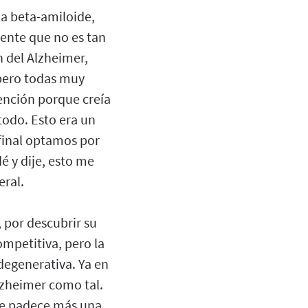
na beta-amiloide,
ente que no es tan
n del Alzheimer,
 pero todas muy
tención porque creía
todo. Esto era un
 final optamos por
 y dije, esto me
eral.
 por descubrir su
mpetitiva, pero la
egenerativa. Ya en
Alzheimer como tal.
que padece más una