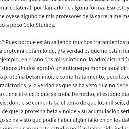
mal colateral, por llamarlo de alguna forma. Eso esto
me oyese alguno de mis profesores de la carrera me me 
co a poco Colo Studios.
to? Pues porque están saliendo muchos tratamientos
a proteína betamiloide, y la verdad es que no están f
ejemplo, en el año dos mil veintiuno, la administració
stados Unidos aprobó un anticuerpo monoclonal diri
la proteína betaminloide como tratamiento, pero los 
adictorios, y la verdad es que se ha visto que no deber
o tiene el efecto que se creía. De hecho, el estudio 
eis, donde se comentaba el tema de que los mil seis, 
e que la proteína beta vinoide y su acumulación sería
o se ha visto que podía haber algún fallo en en los dato
os que se usan en este estudio podían haber sido inclu