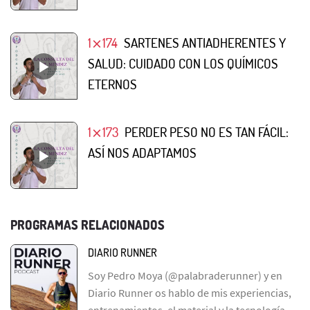
1⨯174
SARTENES ANTIADHERENTES Y
SALUD: CUIDADO CON LOS QUÍMICOS
ETERNOS
1⨯173
PERDER PESO NO ES TAN FÁCIL:
ASÍ NOS ADAPTAMOS
PROGRAMAS RELACIONADOS
DIARIO RUNNER
Soy Pedro Moya (@palabraderunner) y en
Diario Runner os hablo de mis experiencias,
entrenamientos, el material y la tecnología