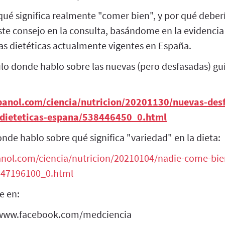
qué significa realmente "comer bien", y por qué debe
este consejo en la consulta, basándome en la evidencia 
ías dietéticas actualmente vigentes en España.
ulo donde hablo sobre las nuevas (pero desfasadas) guí
panol.com/ciencia/nutricion/20201130/nuevas-des
dieteticas-espana/538446450_0.html
donde hablo sobre qué significa "variedad" en la dieta:
anol.com/ciencia/nutricion/20210104/nadie-come-bie
/547196100_0.html
e en:
/www.facebook.com/medciencia