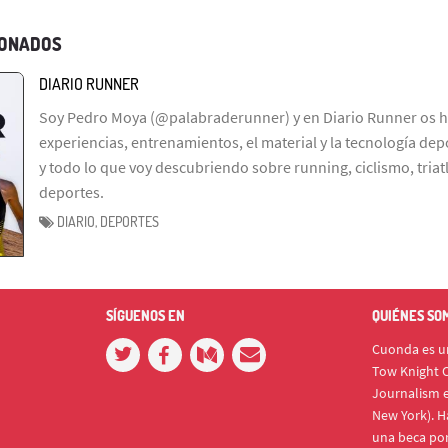
IONADOS
DIARIO RUNNER
Soy Pedro Moya (@palabraderunner) y en Diario Runner os h
experiencias, entrenamientos, el material y la tecnología depo
y todo lo que voy descubriendo sobre running, ciclismo, tria
deportes.
DIARIO, DEPORTES
SÍGUENOS EN
QUIÉNES SO
Cuonda es un
Tow Knight C
Journalism e
New York). H
una beca po