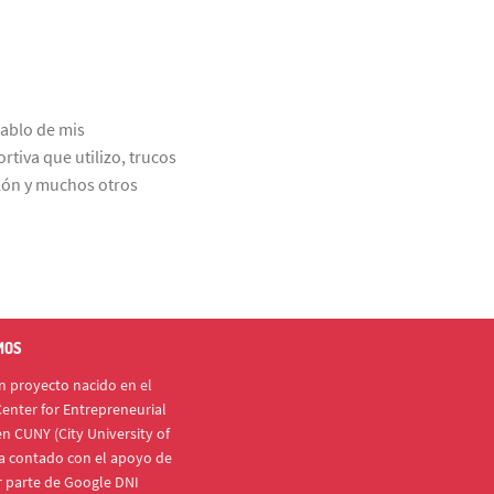
ablo de mis
rtiva que utilizo, trucos
tlón y muchos otros
MOS
 proyecto nacido en el
enter for Entrepreneurial
n CUNY (City University of
a contado con el apoyo de
r parte de Google DNI