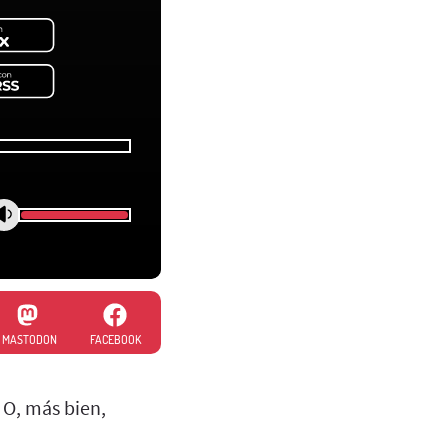
MASTODON
FACEBOOK
 O, más bien,