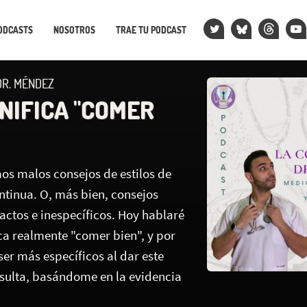
ODCASTS
NOSOTROS
TRAE TU PODCAST
DR. MÉNDEZ
GNIFICA "COMER
s malos consejos de estilos de
ntinua. O, más bien, consejos
ctos e inespecíficos. Hoy hablaré
ca realmente "comer bien", y por
er más específicos al dar este
nsulta, basándome en la evidencia