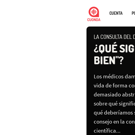
CUENTA
P
LA CONSULTA DEL 
¿QUÉ SI
BIEN"?
Los médicos damo
vida de forma co
demasiado abstra
sobre qué signifi
qué deberíamos s
consejo en la co
científica...