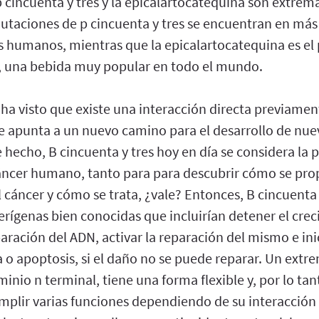
p cincuenta y tres y la epicalartocatequina son extr
mutaciones de p cincuenta y tres se encuentran en más
s humanos, mientras que la epicalartocatequina es el 
é, una bebida muy popular en todo el mundo.
 ha visto que existe una interacción directa previame
que apunta a un nuevo camino para el desarrollo de nu
e hecho, B cincuenta y tres hoy en día se considera la
áncer humano, tanto para para descubrir cómo se prop
cáncer y cómo se trata, ¿vale? Entonces, B cincuenta y
rígenas bien conocidas que incluirían detener el crec
paración del ADN, activar la reparación del mismo e in
o apoptosis, si el daño no se puede reparar. Un extre
io n terminal, tiene una forma flexible y, por lo ta
plir varias funciones dependiendo de su interacción 