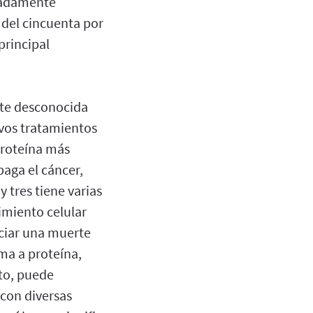
emadamente
 del cincuenta por
principal
nte desconocida
evos tratamientos
 proteína más
aga el cáncer,
 tres tiene varias
imiento celular
iciar una muerte
ma a proteína,
nto, puede
con diversas