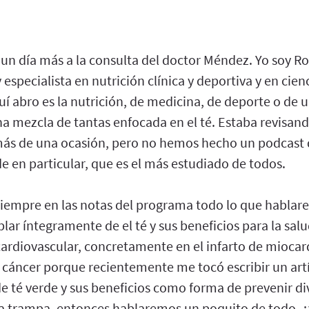
 un día más a la consulta del doctor Méndez. Yo soy 
 especialista en nutrición clínica y deportiva y en cien
í abro es la nutrición, de medicina, de deporte o de 
na mezcla de tantas enfocada en el té. Estaba revisand
más de una ocasión, pero no hemos hecho un podcast 
rde en particular, que es el más estudiado de todos.
iempre en las notas del programa todo lo que hablare
ar íntegramente de el té y sus beneficios para la sal
cardiovascular, concretamente en el infarto de miocar
 cáncer porque recientemente me tocó escribir un artí
e té verde y sus beneficios como forma de prevenir di
rta trampa, entonces hablaremos un poquito de todo, ¿