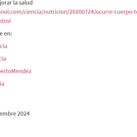
jorar la salud
anol.com/ciencia/nutricion/20200724/ocurre-cuerpo-
html
e en:
cia
ia
ertoMendez
ia
iembre 2024