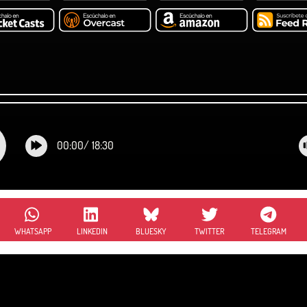
00:00
/
18:30
WHATSAPP
LINKEDIN
BLUESKY
TWITTER
TELEGRAM