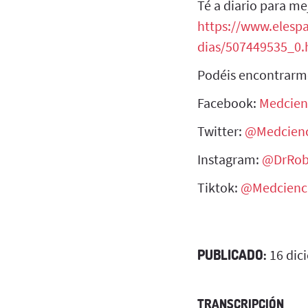
Té a diario para me
https://www.elesp
dias/507449535_0.
Podéis encontrarm
Facebook:
Medcien
Twitter:
@Medcienc
Instagram:
@DrRob
Tiktok:
@Medcienc
PUBLICADO:
16 dic
TRANSCRIPCIÓN