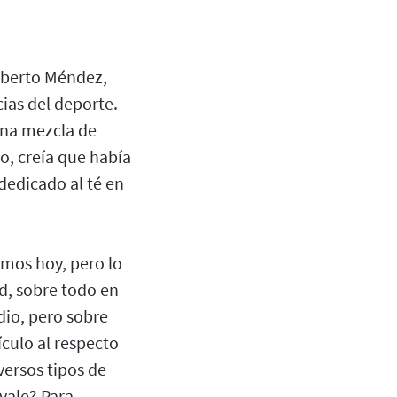
Roberto Méndez,
cias del deporte.
una mezcla de
o, creía que había
dedicado al té en
mos hoy, pero lo
ud, sobre todo en
dio, pero sobre
culo al respecto
versos tipos de
vale? Para