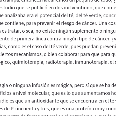
studio que se publicó en dos mil veintiuno, que co
ue analizaba era el potencial del té, del té verde, co
e contiene, para prevenir el riesgo de cáncer. Una cosa
a es tratar, o sea, no existe ningún suplemento o ning
nto de primera línea contra ningún tipo de cáncer, ¿v
ias, como es el caso del té verde, pues puedan preveni
ciertos mecanismos, o bien colaborar para que para qu
ico, quimioterapia, radioterapia, inmunoterapia, el q
magia o ninguna infusión es mágica, pero sí que se ha
ficios a nivel molecular, que es lo que aumentamos hoy
tudio es que un antioxidante que se encuentra en el té
es de P cincuenta y tres, que es una proteína muy con