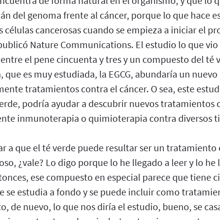
encuentra de forma natural en el organismo, y que lo
án del genoma frente al cáncer, porque lo que hace es
as células cancerosas cuando se empieza a iniciar el pr
 publicó Nature Communications. El estudio lo que vio 
 entre el pene cincuenta y tres y un compuesto del té v
, que es muy estudiada, la EGCG, abundaría un nuevo 
nte tratamientos contra el cáncer. O sea, este estudio
erde, podría ayudar a descubrir nuevos tratamientos 
nte inmunoterapia o quimioterapia contra diversos ti
r a que el té verde puede resultar ser un tratamiento 
so, ¿vale? Lo digo porque lo he llegado a leer y lo he 
ntonces, ese compuesto en especial parece que tiene ci
 se estudia a fondo y se puede incluir como tratamien
o, de nuevo, lo que nos diría el estudio, bueno, se cas