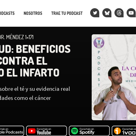
ODCASTS
NOSOTROS
TRAE TU PODCAST
R. MÉNDEZ 1×171
UD: BENEFICIOS
CONTRA EL
O EL INFARTO
bre el té y su evidencia real
dades como el cáncer