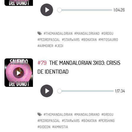
#THEMANDALORIAN
#MANDALORIANO
#GROGU
#PEDROPASCAL
#STARWARS
#BOKATAN
#MITOSAURIO
#ARMORER
#JEDI
#79
THE MANDALORIAN 3X03: CRISIS
DE IDENTIDAD
#THEMANDALORIAN
#MANDALORIANO
#GROGU
#PEDROPASCAL
#STARWARS
#BOKATAN
#PERSHING
#GIDEON
#AMNISTIA