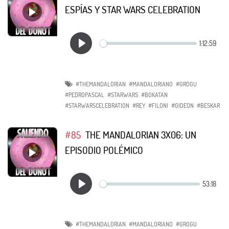
ESPÍAS Y STAR WARS CELEBRATION
#THEMANDALORIAN
#MANDALORIANO
#GROGU
#PEDROPASCAL
#STARWARS
#BOKATAN
#STARWARSCELEBRATION
#REY
#FILONI
#GIDEON
#BESKAR
#85
THE MANDALORIAN 3X06: UN
EPISODIO POLÉMICO
#THEMANDALORIAN
#MANDALORIANO
#GROGU