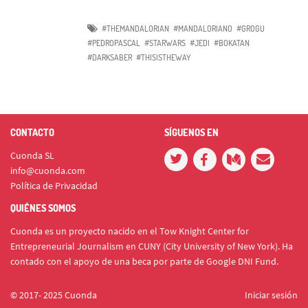
#THEMANDALORIAN
#MANDALORIANO
#GROGU
#PEDROPASCAL
#STARWARS
#JEDI
#BOKATAN
#DARKSABER
#THISISTHEWAY
CONTACTO
SÍGUENOS EN
Cuonda SL
info@cuonda.com
Política de Privacidad
QUIÉNES SOMOS
Cuonda es un proyecto nacido en el Tow Knight Center for
Entrepreneurial Journalism en CUNY (City University of New York). Ha
contado con el apoyo de una beca por parte de Google DNI Fund.
© 2017- 2025 Cuonda
Iniciar sesión