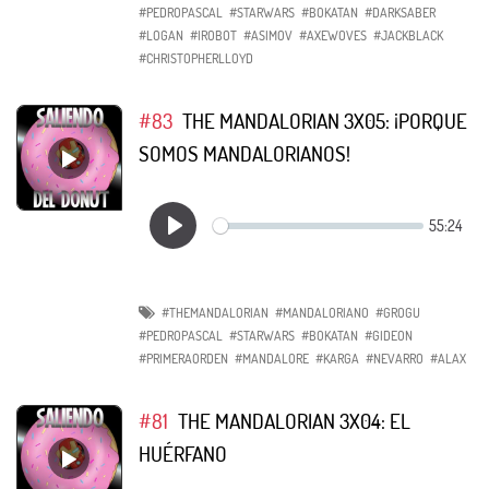
#PEDROPASCAL
#STARWARS
#BOKATAN
#DARKSABER
#LOGAN
#IROBOT
#ASIMOV
#AXEWOVES
#JACKBLACK
#CHRISTOPHERLLOYD
#83
THE MANDALORIAN 3X05: ¡PORQUE
SOMOS MANDALORIANOS!
#THEMANDALORIAN
#MANDALORIANO
#GROGU
#PEDROPASCAL
#STARWARS
#BOKATAN
#GIDEON
#PRIMERAORDEN
#MANDALORE
#KARGA
#NEVARRO
#ALAX
#81
THE MANDALORIAN 3X04: EL
HUÉRFANO