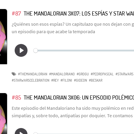
#87
THE MANDALORIAN 3X07: LOS ESPÍAS Y STAR W
¿Quiénes son esos espías? Un capitulazo que nos dejan con 
un episodio para que acabe la temporada
#THEMANDALORIAN
#MANDALORIANO
#GROGU
#PEDROPASCAL
#STARWARS
#STARWARSCELEBRATION
#REY
#FILONI
#GIDEON
#BESKAR
#85
THE MANDALORIAN 3X06: UN EPISODIO POLÉMIC
Este episodio del Mandaloriano ha sido muy polémico en re
simpatías y, sobre todo, antipatías por doquier. Te contamos 