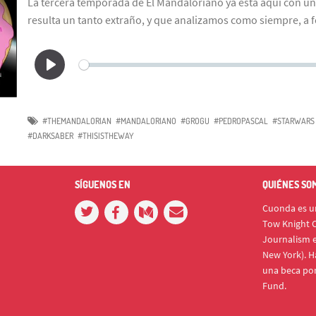
La tercera temporada de El Mandaloriano ya está aquí con u
resulta un tanto extraño, y que analizamos como siempre, a 
#THEMANDALORIAN
#MANDALORIANO
#GROGU
#PEDROPASCAL
#STARWARS
#DARKSABER
#THISISTHEWAY
SÍGUENOS EN
QUIÉNES SO
Cuonda es un
Tow Knight C
Journalism e
New York). H
una beca po
Fund.