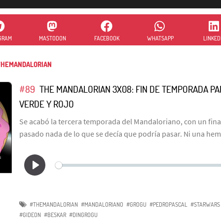
GRAM
MASTODON
FACEBOOK
WHATSAPP
LINKED
HEMANDALORIAN
#89
THE MANDALORIAN 3X08: FIN DE TEMPORADA PA
VERDE Y ROJO
Se acabó la tercera temporada del Mandaloriano, con un final
pasado nada de lo que se decía que podría pasar. Ni una hem
#THEMANDALORIAN
#MANDALORIANO
#GROGU
#PEDROPASCAL
#STARWARS
#GIDEON
#BESKAR
#DINGROGU