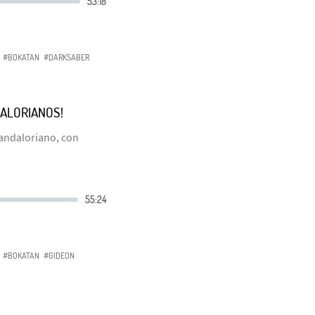
#BOKATAN
#DARKSABER
ALORIANOS!
Mandaloriano, con
#BOKATAN
#GIDEON