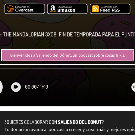
:
THE MANDALORIAN 3X08: FIN DE TEMPORADA PARA EL PUNTI
Bienvenidos a Saliendo del Dónut, un podcast sobre cosas frikis.
00:00
/
1H19
¿QUIERES COLABORAR CON
SALIENDO DEL DONUT
?
Tu donación ayuda al podcast a crecer y crear más y mejores epi