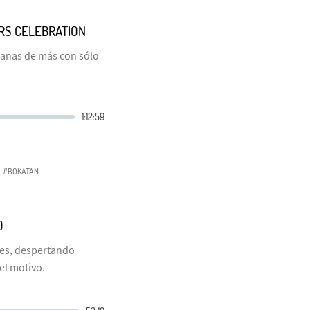
ARS CELEBRATION
ganas de más con sólo
#BOKATAN
O
des, despertando
el motivo.