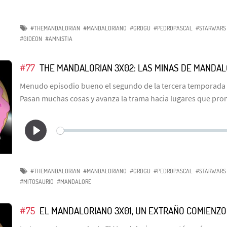
#THEMANDALORIAN
#MANDALORIANO
#GROGU
#PEDROPASCAL
#STARWARS
#GIDEON
#AMNISTIA
#77
THE MANDALORIAN 3X02: LAS MINAS DE MANDA
Menudo episodio bueno el segundo de la tercera temporada
Pasan muchas cosas y avanza la trama hacia lugares que prom
#THEMANDALORIAN
#MANDALORIANO
#GROGU
#PEDROPASCAL
#STARWARS
#MITOSAURIO
#MANDALORE
#75
EL MANDALORIANO 3X01, UN EXTRAÑO COMIENZO