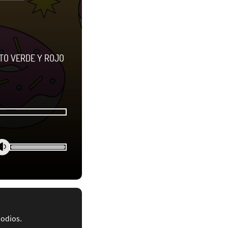
TO VERDE Y ROJO
sodios.