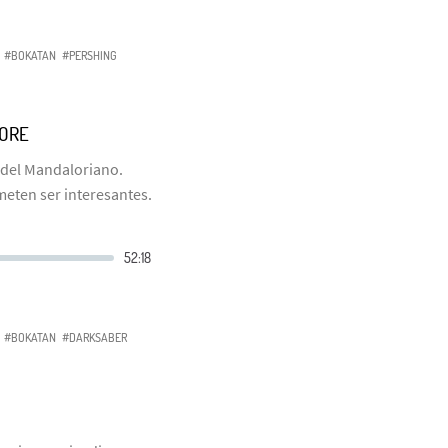
#BOKATAN
#PERSHING
LORE
 del Mandaloriano.
eten ser interesantes.
#BOKATAN
#DARKSABER