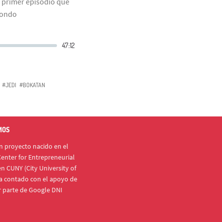
n primer episodio que
fondo
#JEDI
#BOKATAN
MOS
 proyecto nacido en el
enter for Entrepreneurial
n CUNY (City University of
a contado con el apoyo de
r parte de Google DNI