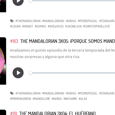
#THEMANDALORIAN
#MANDALORIANO
#GROGU
#PEDROPASCAL
#STARWARS
#LOGAN
#IROBOT
#ASIMOV
#AXEWOVES
#JACKBLACK
#CHRISTOPHERLLOYD
#83
THE MANDALORIAN 3X05: ¡PORQUE SOMOS MAND
Analizamos el quinto episodio de la tercera temporada del 
muchas sorpresas y alguna que otra risa
#THEMANDALORIAN
#MANDALORIANO
#GROGU
#PEDROPASCAL
#STARWARS
#PRIMERAORDEN
#MANDALORE
#KARGA
#NEVARRO
#ALAX
#81
THE MANDALORIAN 3X04: EL HUÉRFANO