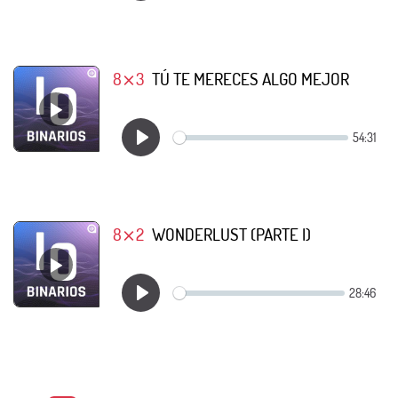
8⨯3
TÚ TE MERECES ALGO MEJOR
8⨯2
WONDERLUST (PARTE I)