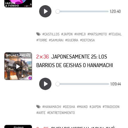
#CASTILLOS
#JAPON
#HIMEJI
#MATSUMOTO
#FEUDAL
#TORRE
#SAMURAI
#GUERRA
#DEFENSA
2⨯36
JAPONESAMENTE 25: LOS
BARRIOS DE GEISHAS O HANAMACHI
#HANAMACHI
#GEISHA
#MAIKO
#JAPON
#TRADICION
#ARTE
#ENTRETENIMIENTO