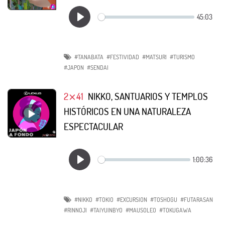
#TANABATA
#FESTIVIDAD
#MATSURI
#TURISMO
#JAPON
#SENDAI
2⨯41
NIKKO, SANTUARIOS Y TEMPLOS
HISTÓRICOS EN UNA NATURALEZA
ESPECTACULAR
#NIKKO
#TOKIO
#EXCURSION
#TOSHOGU
#FUTARASAN
#RINNOJI
#TAIYUINBYO
#MAUSOLEO
#TOKUGAWA