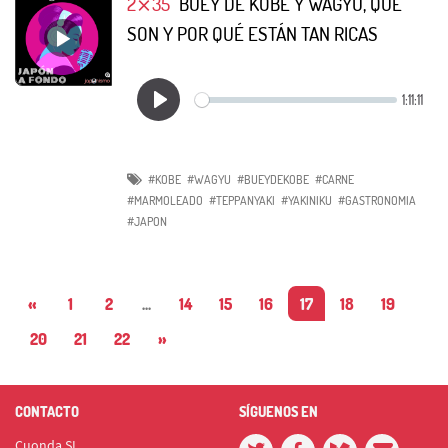
2⨯35
BUEY DE KOBE Y WAGYU, QUÉ
SON Y POR QUÉ ESTÁN TAN RICAS
#KOBE
#WAGYU
#BUEYDEKOBE
#CARNE
#MARMOLEADO
#TEPPANYAKI
#YAKINIKU
#GASTRONOMIA
#JAPON
«
1
2
...
14
15
16
17
18
19
20
21
22
»
CONTACTO
SÍGUENOS EN
Cuonda SL