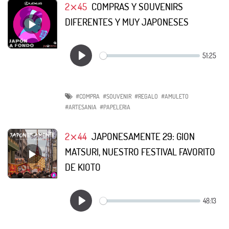
2⨯45
COMPRAS Y SOUVENIRS
DIFERENTES Y MUY JAPONESES
#COMPRA
#SOUVENIR
#REGALO
#AMULETO
#ARTESANIA
#PAPELERIA
2⨯44
JAPONESAMENTE 29: GION
MATSURI, NUESTRO FESTIVAL FAVORITO
DE KIOTO