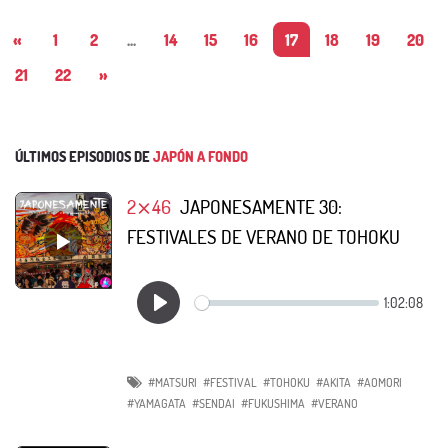
«
1
2
...
14
15
16
17
18
19
20
21
22
»
ÚLTIMOS EPISODIOS DE
JAPÓN A FONDO
2⨯46
JAPONESAMENTE 30:
FESTIVALES DE VERANO DE TOHOKU
#MATSURI
#FESTIVAL
#TOHOKU
#AKITA
#AOMORI
#YAMAGATA
#SENDAI
#FUKUSHIMA
#VERANO