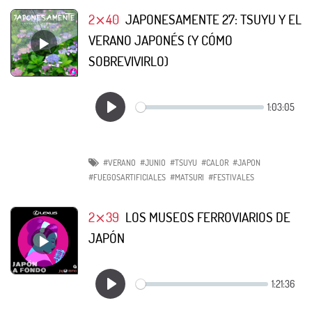
2⨯40
JAPONESAMENTE 27: TSUYU Y EL
VERANO JAPONÉS (Y CÓMO
SOBREVIVIRLO)
#VERANO
#JUNIO
#TSUYU
#CALOR
#JAPON
#FUEGOSARTIFICIALES
#MATSURI
#FESTIVALES
2⨯39
LOS MUSEOS FERROVIARIOS DE
JAPÓN