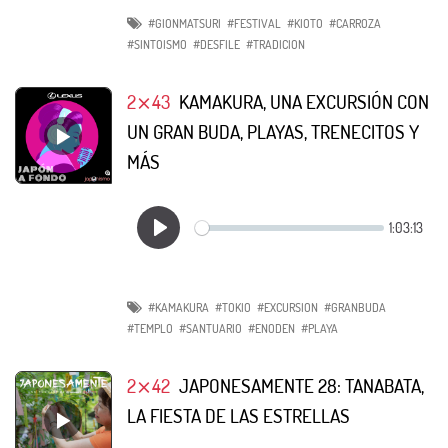
#GIONMATSURI
#FESTIVAL
#KIOTO
#CARROZA
#SINTOISMO
#DESFILE
#TRADICION
2⨯43
KAMAKURA, UNA EXCURSIÓN CON
UN GRAN BUDA, PLAYAS, TRENECITOS Y
MÁS
#KAMAKURA
#TOKIO
#EXCURSION
#GRANBUDA
#TEMPLO
#SANTUARIO
#ENODEN
#PLAYA
2⨯42
JAPONESAMENTE 28: TANABATA,
LA FIESTA DE LAS ESTRELLAS