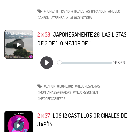
#FUNWITHTRAINS
#TRENES
#SHINKANSEN
#MUSEO
#JAPON
#TRENBALA
#LOCOMOTORA
2⨯38
JAPONESAMENTE 26: LAS LISTAS
DE 3 DE "LO MEJOR DE..."
#JAPON
#LOMEJOR
#MEJORESVISTAS
#MONTANASSAGRADAS
#MEJORESONSEN
#MEJORESCEREZOS
2⨯37
LOS 12 CASTILLOS ORIGINALES DE
JAPÓN