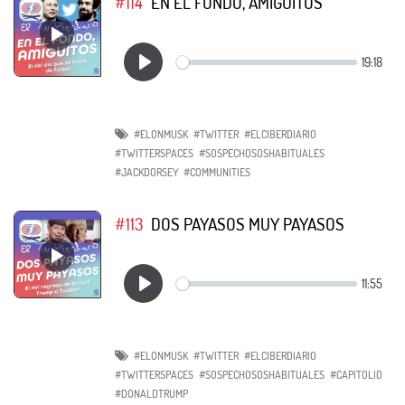
#114
EN EL FONDO, AMIGUITOS
#ELONMUSK
#TWITTER
#ELCIBERDIARIO
#TWITTERSPACES
#SOSPECHOSOSHABITUALES
#JACKDORSEY
#COMMUNITIES
#113
DOS PAYASOS MUY PAYASOS
#ELONMUSK
#TWITTER
#ELCIBERDIARIO
#TWITTERSPACES
#SOSPECHOSOSHABITUALES
#CAPITOLIO
#DONALDTRUMP