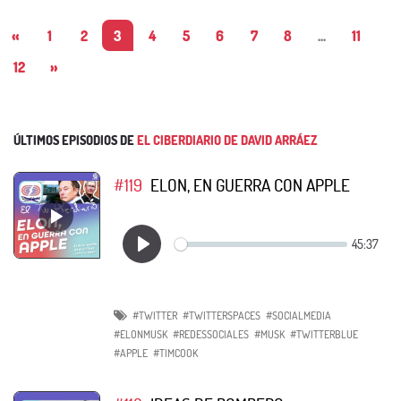
«
1
2
3
4
5
6
7
8
...
11
12
»
ÚLTIMOS EPISODIOS DE
EL CIBERDIARIO DE DAVID ARRÁEZ
#119
ELON, EN GUERRA CON APPLE
#TWITTER
#TWITTERSPACES
#SOCIALMEDIA
#ELONMUSK
#REDESSOCIALES
#MUSK
#TWITTERBLUE
#APPLE
#TIMCOOK