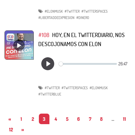
#ELONMUSK
#TWITTER
#TWITTERSPACES
#LIBERTADDEEXPRESION
#DINERO
#108
HOY, EN EL TWITTERDIARIO, NOS
DESCOJONAMOS CON ELON
#TWITTER
#TWITTERSPACES
#ELONMUSK
#TWITTERBLUE
«
1
2
3
4
5
6
7
8
...
11
12
»