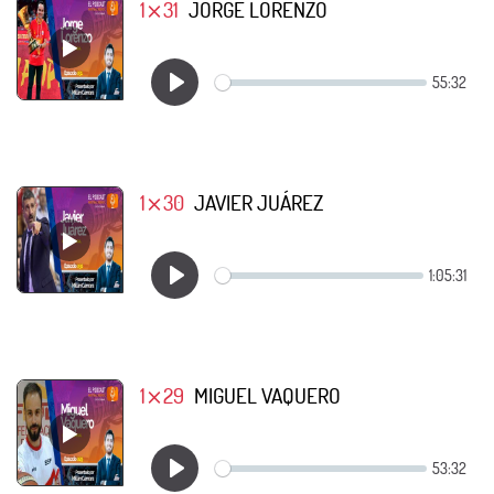
1⨯31
JORGE LORENZO
1⨯30
JAVIER JUÁREZ
1⨯29
MIGUEL VAQUERO