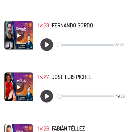
1⨯28
FERNANDO GORDO
1⨯27
JOSÉ LUIS PICHEL
1⨯26
FABIÁN TÉLLEZ