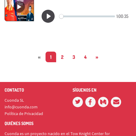
«
1
2
3
4
»
CONTACTO
SÍGUENOS EN
Cuonda SL
info@cuonda.com
Política de Privacidad
QUIÉNES SOMOS
Cuonda es un proyecto nacido en el Tow Knight Center for