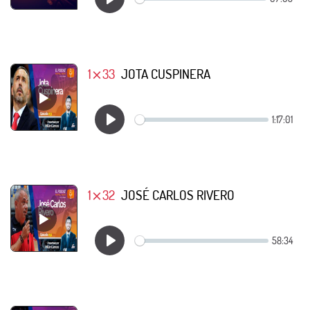
1⨯33
JOTA CUSPINERA
1⨯32
JOSÉ CARLOS RIVERO