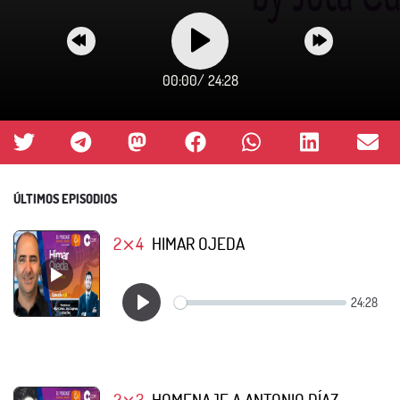
00:00
/
24:28
ÚLTIMOS EPISODIOS
2⨯4
HIMAR OJEDA
2⨯3
HOMENAJE A ANTONIO DÍAZ