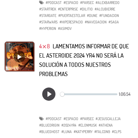
#PODCAST
#ESPACIO
#PARSEC
#ALEXBARREDO
#STARTREK
#ENTERPRISE
#DILITIO
#ALCUBIERRE
#STARGATE
#PUERTAESTELAR
#DUNE
#FUNDACION
#STARWARS
#HIPERESPACIO
#NAVEGACION
#SAGA
#HYPERION
#ASIMOV
4⨯8
LAMENTAMOS INFORMAR DE QUE
EL ASTEROIDE 2024 YR4 NO SERÁ LA
SOLUCIÓN A TODOS NUESTROS
PROBLEMAS
#PODCAST
#ESPACIO
#PARSEC
#JESUSCALLEJA
#BLUEORIGIN
#2024YR4
#ELONMUSK
#ATHENA
#BLUEGHOST
#LUNA
#KATYPERRY
#FALCON9
#CLPS