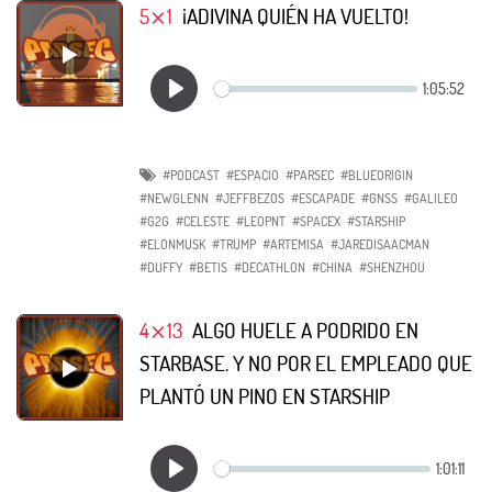
5⨯1
¡ADIVINA QUIÉN HA VUELTO!
#PODCAST
#ESPACIO
#PARSEC
#BLUEORIGIN
#NEWGLENN
#JEFFBEZOS
#ESCAPADE
#GNSS
#GALILEO
#G2G
#CELESTE
#LEOPNT
#SPACEX
#STARSHIP
#ELONMUSK
#TRUMP
#ARTEMISA
#JAREDISAACMAN
#DUFFY
#BETIS
#DECATHLON
#CHINA
#SHENZHOU
4⨯13
ALGO HUELE A PODRIDO EN
STARBASE. Y NO POR EL EMPLEADO QUE
PLANTÓ UN PINO EN STARSHIP