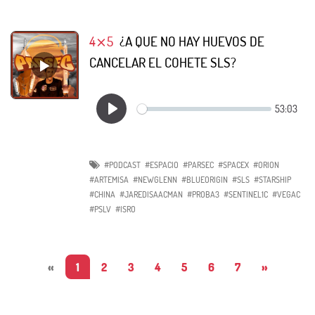
4⨯5
¿A QUE NO HAY HUEVOS DE
CANCELAR EL COHETE SLS?
#PODCAST
#ESPACIO
#PARSEC
#SPACEX
#ORION
#ARTEMISA
#NEWGLENN
#BLUEORIGIN
#SLS
#STARSHIP
#CHINA
#JAREDISAACMAN
#PROBA3
#SENTINEL1C
#VEGAC
#PSLV
#ISRO
«
1
2
3
4
5
6
7
»