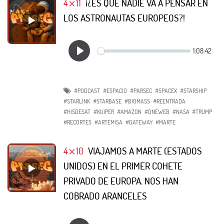
4⨯11
¡¿ES QUE NADIE VA A PENSAR EN
LOS ASTRONAUTAS EUROPEOS?!
#PODCAST
#ESPACIO
#PARSEC
#SPACEX
#STARSHIP
#STARLINK
#STARBASE
#BIOMASS
#REENTRADA
#HISDESAT
#KUIPER
#AMAZON
#ONEWEB
#NASA
#TRUMP
#RECORTES
#ARTEMISA
#GATEWAY
#MARTE
4⨯10
VIAJAMOS A MARTE (ESTADOS
UNIDOS) EN EL PRIMER COHETE
PRIVADO DE EUROPA. NOS HAN
COBRADO ARANCELES