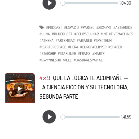
#PODCAST
#ESPACIO
#PARSEC
#2024YR4
#ASTEROIDE
#LUNA
#BLUEGHOST
#ECLIPSELUNAR
#INTUITIVEMACHINES
#ATHENA
#ARTEMISA2
#ARIANE6
#SPECTRUM
#ISARAEROSPACE
#HERA
#EUROPACLIPPER
#SPACEX
#STARSHIP
#STARLINER
#FRAM2
#MARTE
#GWYNNESHOTWELL
#BASURAESPACIAL
4⨯9
QUE LA LÓGICA TE ACOMPAÑE —
LA CIENCIA FICCIÓN Y SU TECNOLOGÍA,
SEGUNDA PARTE