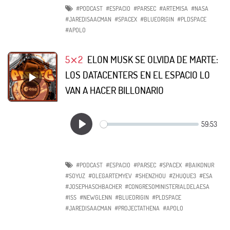
#PODCAST
#ESPACIO
#PARSEC
#ARTEMISA
#NASA
#JAREDISAACMAN
#SPACEX
#BLUEORIGIN
#PLDSPACE
#APOLO
5⨯2
ELON MUSK SE OLVIDA DE MARTE:
LOS DATACENTERS EN EL ESPACIO LO
VAN A HACER BILLONARIO
#PODCAST
#ESPACIO
#PARSEC
#SPACEX
#BAIKONUR
#SOYUZ
#OLEGARTEMYEV
#SHENZHOU
#ZHUQUE3
#ESA
#JOSEPHASCHBACHER
#CONGRESOMINISTERIALDELAESA
#ISS
#NEWGLENN
#BLUEORIGIN
#PLDSPACE
#JAREDISAACMAN
#PROJECTATHENA
#APOLO