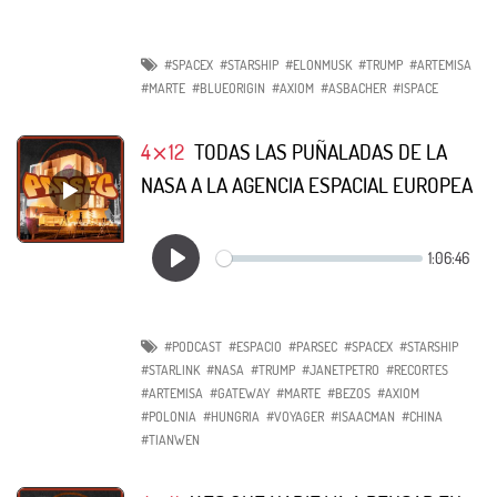
#SPACEX
#STARSHIP
#ELONMUSK
#TRUMP
#ARTEMISA
#MARTE
#BLUEORIGIN
#AXIOM
#ASBACHER
#ISPACE
4⨯12
TODAS LAS PUÑALADAS DE LA
NASA A LA AGENCIA ESPACIAL EUROPEA
#PODCAST
#ESPACIO
#PARSEC
#SPACEX
#STARSHIP
#STARLINK
#NASA
#TRUMP
#JANETPETRO
#RECORTES
#ARTEMISA
#GATEWAY
#MARTE
#BEZOS
#AXIOM
#POLONIA
#HUNGRIA
#VOYAGER
#ISAACMAN
#CHINA
#TIANWEN