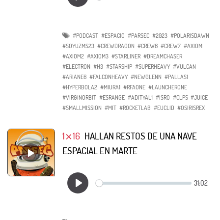
#PODCAST
#ESPACIO
#PARSEC
#2023
#POLARISDAWN
#SOYUZMS23
#CREWDRAGON
#CREW6
#CREW7
#AXIOM
#AXIOM2
#AXIOM3
#STARLINER
#DREAMCHASER
#ELECTRON
#H3
#STARSHIP
#SUPERHEAVY
#VULCAN
#ARIANE6
#FALCONHEAVY
#NEWGLENN
#PALLAS1
#HYPERBOLA2
#MIURA1
#RFAONE
#LAUNCHERONE
#VIRGINORBIT
#ESRANGE
#ADITYAL1
#ISRO
#CLPS
#JUICE
#SMALLMISSION
#MIT
#ROCKETLAB
#EUCLID
#OSIRISREX
1⨯16
HALLAN RESTOS DE UNA NAVE
ESPACIAL EN MARTE