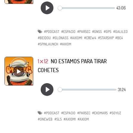
#PODCAST
#ESPACIO
#PARSEC
#GNSS
#GPS
#GALILEO
#BEIDOU
#GLONASS
#AXIOM1
#CREW4
#STARSHIP
#BE4
#SPINLAUNCH
#AXIOM
1⨯12
NO ESTAMOS PARA TIRAR
COHETES
#PODCAST
#ESPACIO
#PARSEC
#EXOMARS
#SOYUZ
#ONEWEB
#SLS
#AXIOM1
#AXIOM