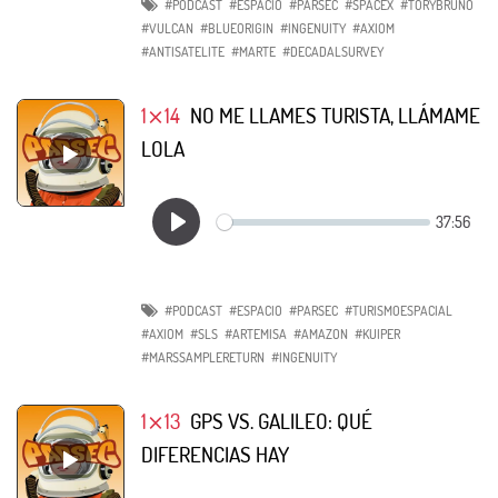
#PODCAST
#ESPACIO
#PARSEC
#SPACEX
#TORYBRUNO
#VULCAN
#BLUEORIGIN
#INGENUITY
#AXIOM
#ANTISATELITE
#MARTE
#DECADALSURVEY
1⨯14
NO ME LLAMES TURISTA, LLÁMAME
LOLA
#PODCAST
#ESPACIO
#PARSEC
#TURISMOESPACIAL
#AXIOM
#SLS
#ARTEMISA
#AMAZON
#KUIPER
#MARSSAMPLERETURN
#INGENUITY
1⨯13
GPS VS. GALILEO: QUÉ
DIFERENCIAS HAY