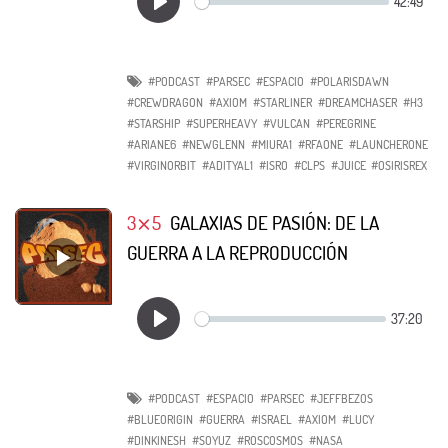
#PODCAST
#PARSEC
#ESPACIO
#POLARISDAWN
#CREWDRAGON
#AXIOM
#STARLINER
#DREAMCHASER
#H3
#STARSHIP
#SUPERHEAVY
#VULCAN
#PEREGRINE
#ARIANE6
#NEWGLENN
#MIURA1
#RFAONE
#LAUNCHERONE
#VIRGINORBIT
#ADITYAL1
#ISRO
#CLPS
#JUICE
#OSIRISREX
3⨯5
GALAXIAS DE PASIÓN: DE LA
GUERRA A LA REPRODUCCIÓN
#PODCAST
#ESPACIO
#PARSEC
#JEFFBEZOS
#BLUEORIGIN
#GUERRA
#ISRAEL
#AXIOM
#LUCY
#DINKINESH
#SOYUZ
#ROSCOSMOS
#NASA