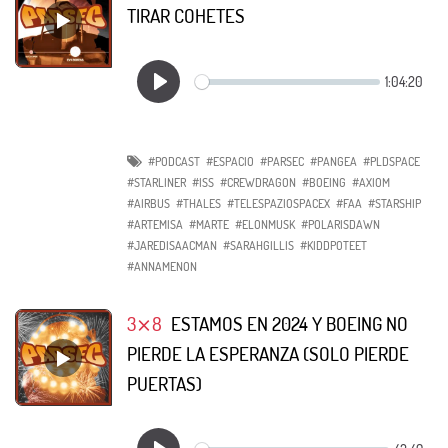
TIRAR COHETES
#PODCAST
#ESPACIO
#PARSEC
#PANGEA
#PLDSPACE
#STARLINER
#ISS
#CREWDRAGON
#BOEING
#AXIOM
#AIRBUS
#THALES
#TELESPAZIOSPACEX
#FAA
#STARSHIP
#ARTEMISA
#MARTE
#ELONMUSK
#POLARISDAWN
#JAREDISAACMAN
#SARAHGILLIS
#KIDDPOTEET
#ANNAMENON
3⨯8
ESTAMOS EN 2024 Y BOEING NO
PIERDE LA ESPERANZA (SOLO PIERDE
PUERTAS)