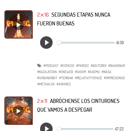
2⨯16
SEGUNDAS ETAPAS NUNCA
FUERON BUENAS
#PODCAST
#ESPACIO
#PARSEC
#BAITEREK
#BAIKONUR
#KAZAJISTAN
#ONEWEB
#AXIOM
#AXEMU
#NASA
#VIRGINORBIT
#TERRAN1
#RELATIVITYSPACE
#IMPRESION3D
#METHALOX
#ARIANE5
2⨯11
ABRÓCHENSE LOS CINTURONES
QUE VAMOS A DESPEGAR