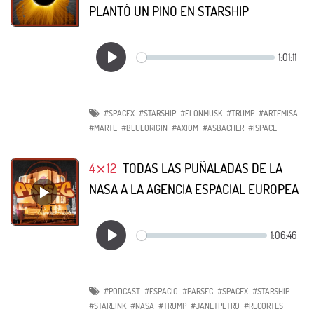
PLANTÓ UN PINO EN STARSHIP
#SPACEX
#STARSHIP
#ELONMUSK
#TRUMP
#ARTEMISA
#MARTE
#BLUEORIGIN
#AXIOM
#ASBACHER
#ISPACE
4⨯12
TODAS LAS PUÑALADAS DE LA
NASA A LA AGENCIA ESPACIAL EUROPEA
#PODCAST
#ESPACIO
#PARSEC
#SPACEX
#STARSHIP
#STARLINK
#NASA
#TRUMP
#JANETPETRO
#RECORTES