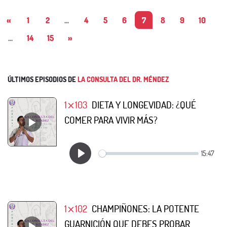
«
1
2
...
4
5
6
7
8
9
10
...
14
15
»
ÚLTIMOS EPISODIOS DE
LA CONSULTA DEL DR. MÉNDEZ
1⨯103
DIETA Y LONGEVIDAD: ¿QUÉ
COMER PARA VIVIR MÁS?
1⨯102
CHAMPIÑONES: LA POTENTE
GUARNICIÓN QUE DEBES PROBAR