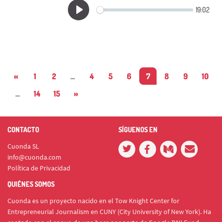
«
1
2
...
4
5
6
7
8
9
10
...
14
15
»
CONTACTO
SÍGUENOS EN
Cuonda SL
info@cuonda.com
Política de Privacidad
QUIÉNES SOMOS
Cuonda es un proyecto nacido en el Tow Knight Center for
Entrepreneurial Journalism en CUNY (City University of New York). Ha